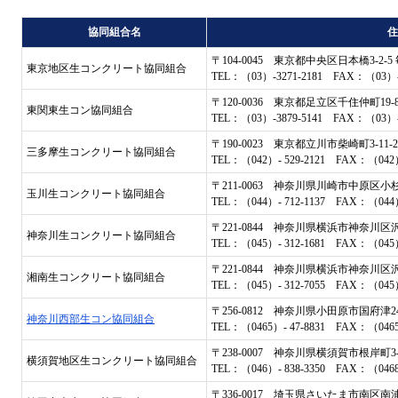
協同組合名
住
〒104-0045 東京都中央区日本橋3-2-
東京地区生コンクリート協同組合
TEL：（03）-3271-2181 FAX：（03）-3
〒120-0036 東京都足立区千住仲町19
東関東生コン協同組合
TEL：（03）-3879-5141 FAX：（03）-3
〒190-0023 東京都立川市柴崎町3-11-2
三多摩生コンクリート協同組合
TEL：（042）- 529-2121 FAX：（042）-
〒211-0063 神奈川県川崎市中原区小
玉川生コンクリート協同組合
TEL：（044）- 712-1137 FAX：（044）-
〒221-0844 神奈川県横浜市神奈川
神奈川生コンクリート協同組合
TEL：（045）- 312-1681 FAX：（045）-
〒221-0844 神奈川県横浜市神奈川
湘南生コンクリート協同組合
TEL：（045）- 312-7055 FAX：（045）-
〒256-0812 神奈川県小田原市国府津2494
神奈川西部生コン協同組合
TEL：（0465）- 47-8831 FAX：（0465）
〒238-0007 神奈川県横須賀市根岸町
横須賀地区生コンクリート協同組合
TEL：（046）- 838-3350 FAX：（0468）
〒336-0017 埼玉県さいたま市南区南浦和