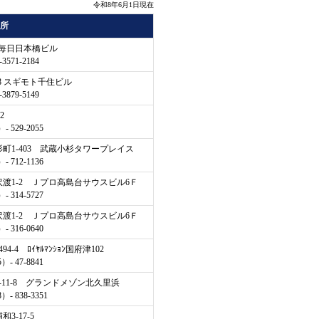
令和8年6月1日現在
所
5 毎日日本橋ビル
571-2184
-8 スギモト千住ビル
879-5149
2
 529-2055
杉町1-403 武蔵小杉タワープレイス
 712-1136
区沢渡1-2 Ｊプロ高島台サウスビル6Ｆ
 314-5727
区沢渡1-2 Ｊプロ高島台サウスビル6Ｆ
 316-0640
-4 ﾛｲﾔﾙﾏﾝｼｮﾝ国府津102
- 47-8841
3-11-8 グランドメゾン北久里浜
- 838-3351
3-17-5