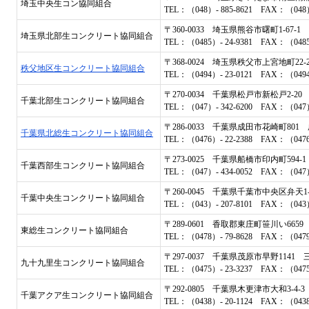
埼玉中央生コン協同組合
TEL：（048）- 885-8621 FAX：（048）-
〒360-0033 埼玉県熊谷市曙町1-67-1
埼玉県北部生コンクリート協同組合
TEL：（0485）- 24-9381 FAX：（0485）
〒368-0024 埼玉県秩父市上宮地町22
秩父地区生コンクリート協同組合
TEL：（0494）- 23-0121 FAX：（0494）
〒270-0034 千葉県松戸市新松戸2-2
千葉北部生コンクリート協同組合
TEL：（047）- 342-6200 FAX：（047）-
〒286-0033 千葉県成田市花崎町80
千葉県北総生コンクリート協同組合
TEL：（0476）- 22-2388 FAX：（0476）
〒273-0025 千葉県船橋市印内町594
千葉西部生コンクリート協同組合
TEL：（047）- 434-0052 FAX：（047）-
〒260-0045 千葉県千葉市中央区弁天1
千葉中央生コンクリート協同組合
TEL：（043）- 207-8101 FAX：（043）-
〒289-0601 香取郡東庄町笹川い66
東総生コンクリート協同組合
TEL：（0478）- 79-8628 FAX：（0479）
〒297-0037 千葉県茂原市早野114
九十九里生コンクリート協同組合
TEL：（0475）- 23-3237 FAX：（0475）
〒292-0805 千葉県木更津市大和3-4
千葉アクア生コンクリート協同組合
TEL：（0438）- 20-1124 FAX：（0438）